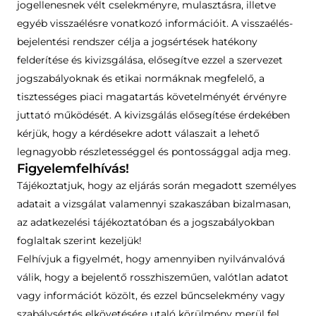
jogellenesnek vélt cselekményre, mulasztásra, illetve
egyéb visszaélésre vonatkozó információit. A visszaélés-
bejelentési rendszer célja a jogsértések hatékony
felderítése és kivizsgálása, elősegítve ezzel a szervezet
jogszabályoknak és etikai normáknak megfelelő, a
tisztességes piaci magatartás követelményét érvényre
juttató működését. A kivizsgálás elősegítése érdekében
kérjük, hogy a kérdésekre adott válaszait a lehető
legnagyobb részletességgel és pontossággal adja meg.
Figyelemfelhívás!
Tájékoztatjuk, hogy az eljárás során megadott személyes
adatait a vizsgálat valamennyi szakaszában bizalmasan,
az adatkezelési tájékoztatóban és a jogszabályokban
foglaltak szerint kezeljük!
Felhívjuk a figyelmét, hogy amennyiben nyilvánvalóvá
válik, hogy a bejelentő rosszhiszeműen, valótlan adatot
vagy információt közölt, és ezzel bűncselekmény vagy
szabálysértés elkövetésére utaló körülmény merül fel,